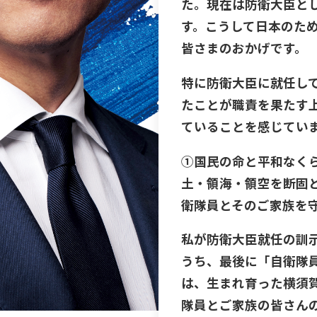
た。現在は防衛大臣と
す。こうして日本のた
皆さまのおかげです。
特に防衛大臣に就任し
たことが職責を果たす
ていることを感じてい
①国民の命と平和なく
土・領海・領空を断固
衛隊員とそのご家族を
私が防衛大臣就任の訓
うち、最後に「自衛隊
は、生まれ育った横須
隊員とご家族の皆さん