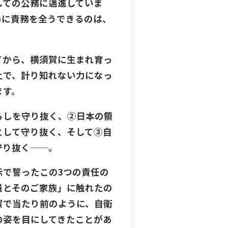
しての公務に邁進していま
めに責務を全うできるのは、
てから、横須賀に生まれ育っ
上で、計り知れない力になっ
ます。
らしを守り抜く、②日本の領
として守り抜く、そして③自
守り抜く──。
示で誓ったこの3つの責任の
員とそのご家族」に触れたの
賀で当たり前のように、自衛
の姿を目にしてきたことがあ